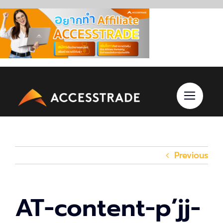
Skip
to
content
Previous
AT-content-p’jj-