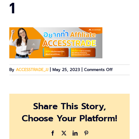
1
on
By
ACCESSTRADE_JJ
|
May 25, 2023
|
Comments Off
AT-
content-
p’jj-
1
Share This Story,
Choose Your Platform!
Facebook
X
LinkedIn
Pinterest