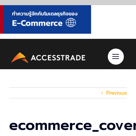
Skip
to
content
Previous
ecommerce_cove