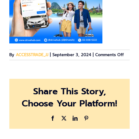
on
By
ACCESSTRADE_JJ
|
September 3, 2024
|
Comments Off
Drivehu
AW
Accesst
Share This Story,
Choose Your Platform!
Facebook
X
LinkedIn
Pinterest