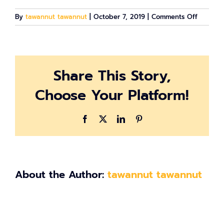
on
By
tawannut tawannut
|
October 7, 2019
|
Comments Off
Photo
Release
3
Share This Story,
Choose Your Platform!
Facebook
X
LinkedIn
Pinterest
About the Author:
tawannut tawannut