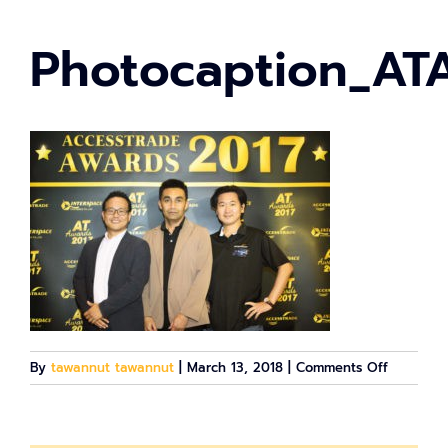
Photocaption_AT
on
By
tawannut tawannut
|
March 13, 2018
|
Comments Off
Photocap