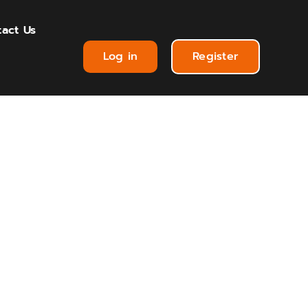
act Us
Log in
Register