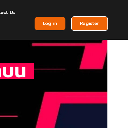
act Us
Log in
Register