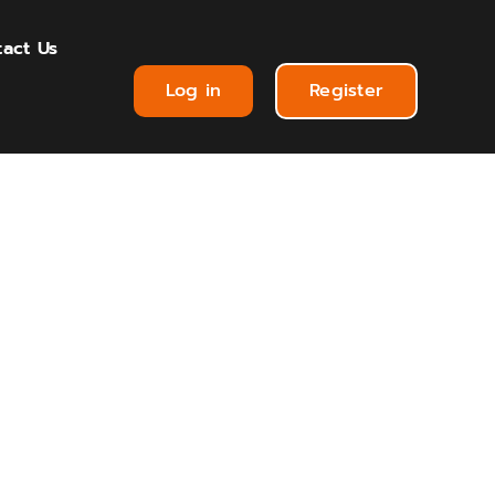
act Us
Log in
Register