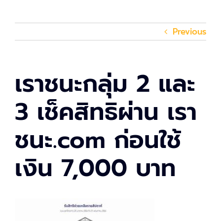
Previous
เราชนะกลุ่ม 2 และ
3 เช็คสิทธิผ่าน เรา
ชนะ.com ก่อนใช้
เงิน 7,000 บาท