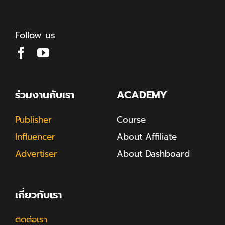
Follow us
ร่วมงานกับเรา
ACADEMY
Publisher
Course
Influencer
About Affiliate
Advertiser
About Dashboard
เกี่ยวกับเรา
ติดต่อเรา