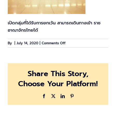
เปิดกลุ่มที่ได้รับการยกเว้น สามารถเดินทางเข้า ราช
อาณาจักรไทยได้
on
By
|
July 14, 2020
|
Comments Off
เปิด
11
กลุ่ม
ที่
Share This Story,
ได้
รับ
Choose Your Platform!
การ
ยกเว้น
สามารถ
Facebook
X
LinkedIn
Pinterest
เข้า
ไทย
ได้