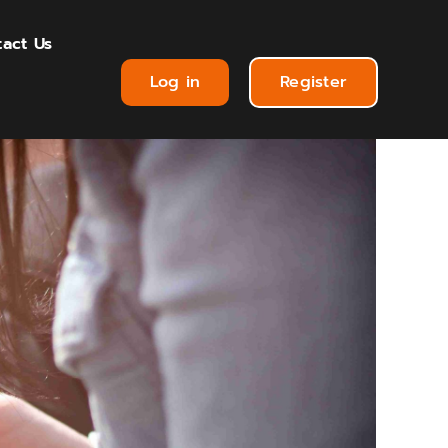
act Us
Log in
Register