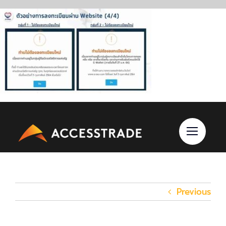
Skip
to
content
Previous