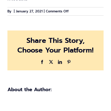
on
By
|
January 27, 2021
|
Comments Off
ตัวอย่าง
กลุ่ม
ที่
ไม่
Share This Story,
ต้อง
ทำการ
Choose Your Platform!
ลง
ทะเบียน
เรา
Facebook
X
LinkedIn
Pinterest
ชนะ
ใหม่
About the Author: