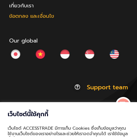
เกี่ยวกับเรา
ข้อตกลง และเงื่อนไข
Our global
Support team
เว็บไซต์นี้ใช้คุกกี้
© Copyright 2012 - 2026 | ACCESSTRADE Corporation
เว็บไซต์ ACCESSTRADE มีการเก็บ Cookies ซึ่งเก็บข้อมูลว่าคุณ
Thailand.a | All Rights Reserved
ใช้งานเว็บไซต์ของเราอย่างไรและช่วยให้เราจดจำคุณได้ เราใช้ข้อมูล