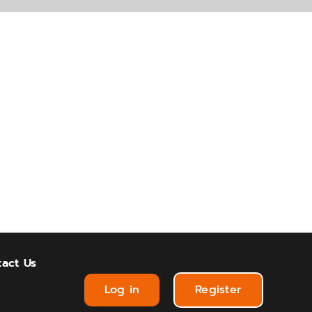
act Us
Log in
Register