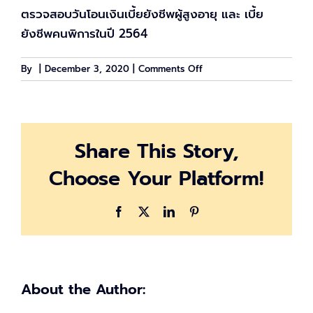
ตรวจสอบวันโอนเงินเบี้ยยังชีพผู้สูงอายุ และ เบี้ย
ยังชีพคนพิการในปี 2564
on
By
|
December 3, 2020
|
Comments Off
เบี้ย
ผู้
สูง
อายุ
Share This Story,
และ
เบี้ย
Choose Your Platform!
คน
พิการ
ปี
Facebook
X
LinkedIn
Pinterest
2564
เงิน
เข้า
วัน
ไหน
About the Author:
บ้าง