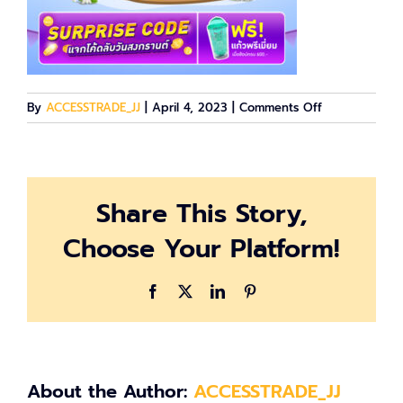
on
By
ACCESSTRADE_JJ
|
April 4, 2023
|
Comments Off
image-
547790
Share This Story,
Choose Your Platform!
Facebook
X
LinkedIn
Pinterest
About the Author:
ACCESSTRADE_JJ