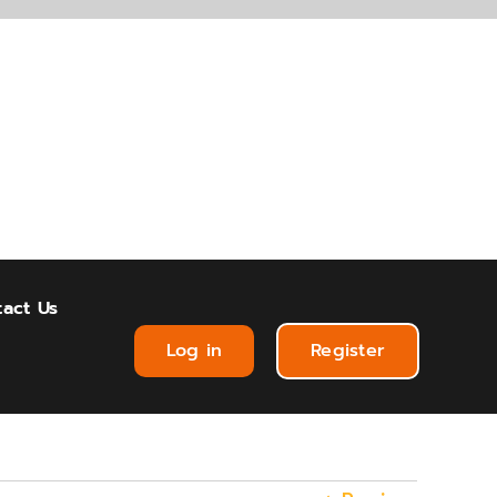
act Us
Log in
Register