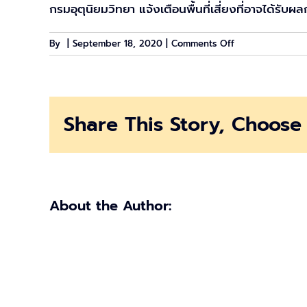
กรมอุตุนิยมวิทยา แจ้งเตือนพื้นที่เสี่ยงที่อาจได้รับ
on
By
|
September 18, 2020
|
Comments Off
เตือน
พายุ
โน
อึล
Share This Story, Choose 
ถล่ม
ไทย
ตั้งแต่
วัน
นี้
ยาว
About the Author:
จนถึง
20
กันยายน
2563