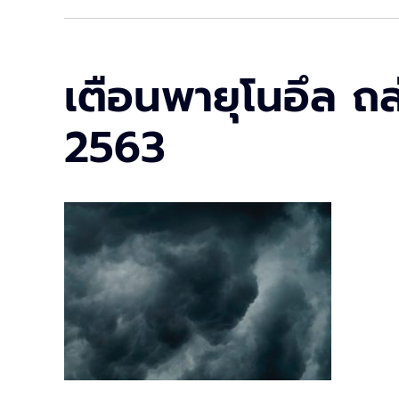
เตือนพายุโนอึล ถล
2563