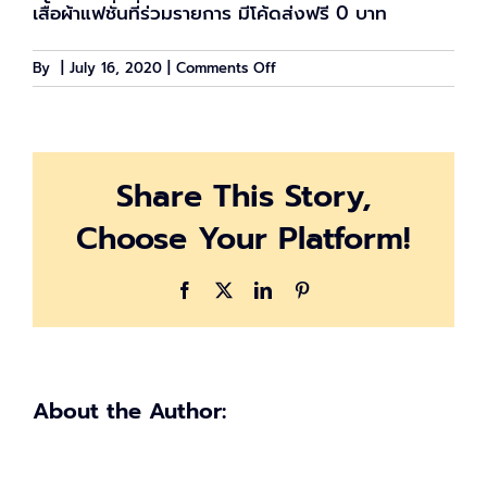
เสื้อผ้าแฟชั่นที่ร่วมรายการ มีโค้ดส่งฟรี 0 บาท
on
By
|
July 16, 2020
|
Comments Off
เตรียม
ตัว
ให้
พร้อม
Share This Story,
รับ
วัน
Choose Your Platform!
หยุด
ยาว
Shopee
Facebook
X
LinkedIn
Pinterest
แจก
โค้ด
ลด
เพิ่ม
100
About the Author:
บาท