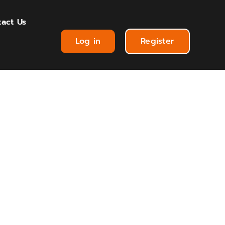
act Us
Log in
Register