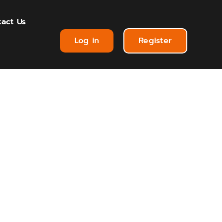
act Us
Log in
Register