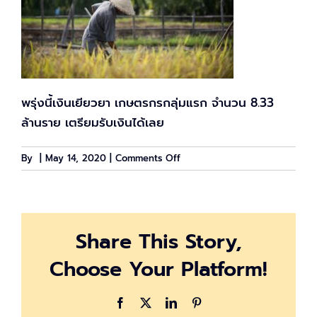
พรุ่งนี้เงินเยียวยา เกษตรกรกลุ่มแรก จำนวน 8.33
ล้านราย เตรียมรับเงินได้เลย
on
By
|
May 14, 2020
|
Comments Off
เงิน
เยียวยา
เกษตรกร
กลุ่ม
Share This Story,
แรก
8.33
Choose Your Platform!
ล้าน
ราย
เตรียม
Facebook
X
LinkedIn
Pinterest
รับ