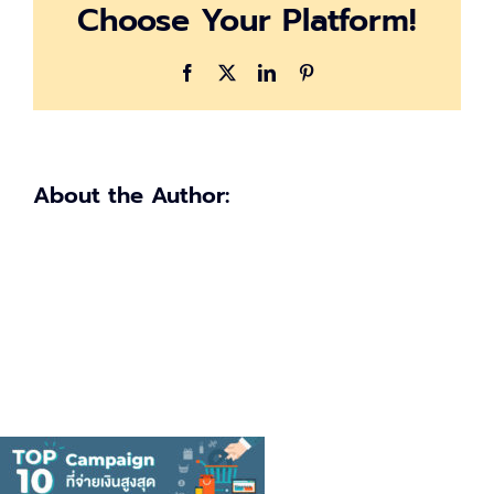
Choose Your Platform!
2021
Facebook
X
LinkedIn
Pinterest
About the Author: