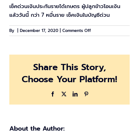
เช็คด่วนเงินประกันรายได้เกษตร ผู้ปลูกข้าวโอนเงิน
แล้ววันนี้ กว่า 7 หมื่นราย เช็คเงินในบัญชีด่วน
on
By
|
December 17, 2020
|
Comments Off
เงิน
ประกัน
ราย
ได้
Share This Story,
เกษตรกร
โอน
Choose Your Platform!
ให้
ชาวนา
วัน
Facebook
X
LinkedIn
Pinterest
นี้
อีก
7
หมื่น
ราย
About the Author: