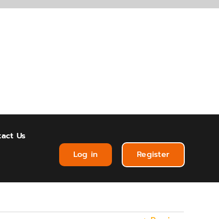
act Us
Log in
Register