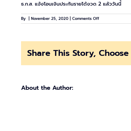
ธ.ก.ส. แจ้งโอนเงินประกันรายได้งวด 2 แล้ววันนี้
on
By
|
November 25, 2020
|
Comments Off
เงิน
ประกัน
ราย
ได้
Share This Story, Choose 
เกษตรกร
ธ.ก.ส.
โอน
วัน
นี้
2
About the Author:
งวด
จ่าย
กว่า
หมื่น
ล้าน
บาท