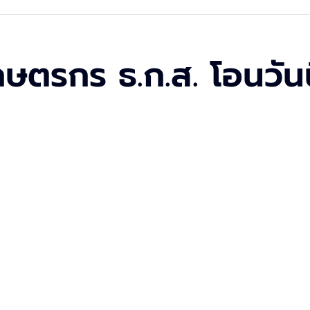
กษตรกร ธ.ก.ส. โอนวันน