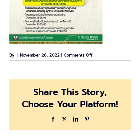
on
By
|
November 28, 2022
|
Comments Off
ประกัน
ราย
ได้
เกษตรกร
Share This Story,
2565
Choose Your Platform!
Facebook
X
LinkedIn
Pinterest