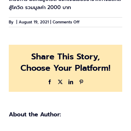
สู้โควิด รวมมูลค่า 2000 บาท
on
By
|
August 19, 2021
|
Comments Off
อัพเดท
มี
สทีน
แจก
Share This Story,
เงิน
2,000
Choose Your Platform!
บาท
เช็ค
ราย
Facebook
X
LinkedIn
Pinterest
ชื่อ
ได้
วัน
นี้
About the Author: