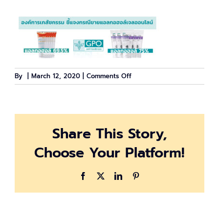
on
By
|
March 12, 2020
|
Comments Off
gel_algohol_GPO_cover
Share This Story,
Choose Your Platform!
Facebook
X
LinkedIn
Pinterest