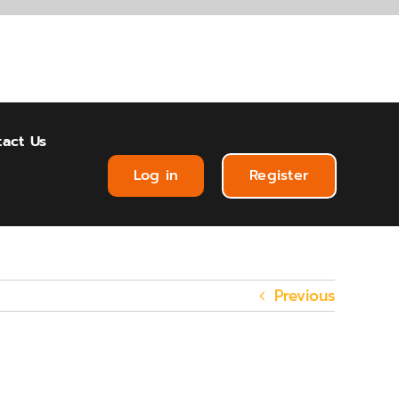
act Us
Log in
Register
Previous