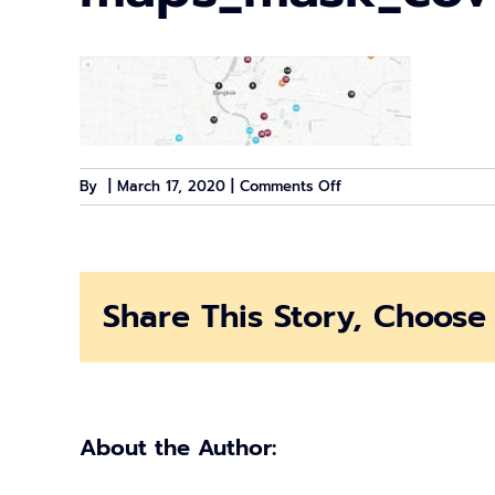
on
By
|
March 17, 2020
|
Comments Off
maps_mask_cover
Share This Story, Choose 
About the Author: