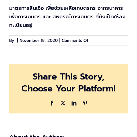
มาตรการสินเชื่อ เพื่อช่วยเหลือเกษตรกร จากธนาคาร
เพื่อการเกษตร และ สหกรณ์การเกษตร ที่ยังเปิดให้ลง
ทะเบียนอยู่
on
By
|
November 18, 2020
|
Comments Off
สิน
เชื่อ
ธ.ก.ส.
เยียวยา
Share This Story,
เกษตรกร
โครงการ
Choose Your Platform!
ไหน
ยัง
สามารถ
Facebook
X
LinkedIn
Pinterest
กู้
ได้
บ้าง
About the Author: