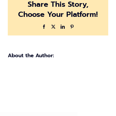
Share This Story,
33
และ
Choose Your Platform!
มาตรา
39
นายจ้าง
Facebook
X
LinkedIn
Pinterest
จ่าย
สะสม
เท่า
ไหร่
About the Author: