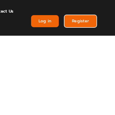
act Us
Log in
Register