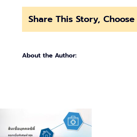
เชื่อ
Citibank
Share This Story, Choose 
About the Author: