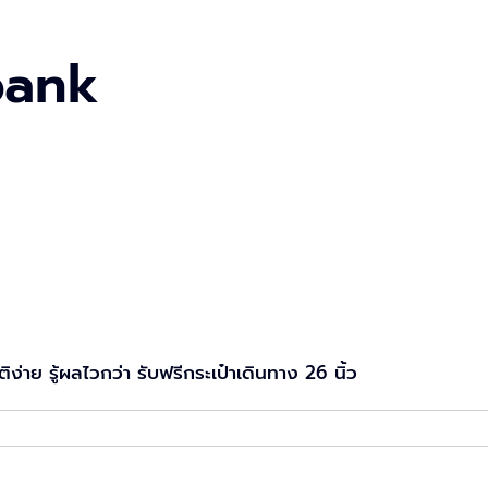
ibank
ัติง่าย รู้ผลไวกว่า รับฟรีกระเป๋าเดินทาง 26 นิ้ว