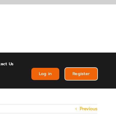
act Us
Log in
Register
Previous