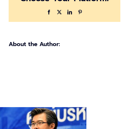
3
Facebook
X
LinkedIn
Pinterest
About the Author: