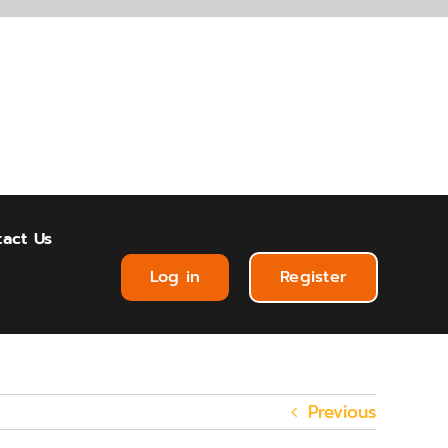
act Us
Log in
Register
Previous