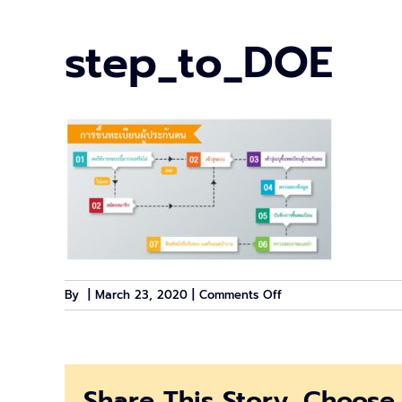
step_to_DOE
on
By
|
March 23, 2020
|
Comments Off
step_to_DOE
Share This Story, Choose 