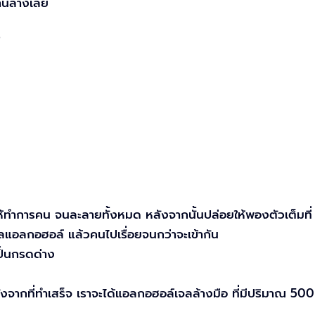
านล่างเลย
อ
ให้ทำการคน จนละลายทั้งหมด หลังจากนั้นปล่อยให้พองตัวเต็มที่
ทิลแอลกอฮอล์ แล้วคนไปเรื่อยจนกว่าจะเข้ากัน
เป็นกรดด่าง
ังจากที่ทำเสร็จ เราจะได้แอลกอฮอล์เจลล้างมือ ที่มีปริมาณ 500