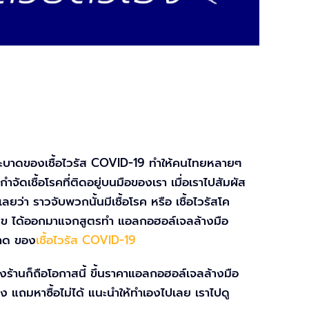
่ระบาดของเชื้อไวรัส COVID-19 ทำให้คนไทยหลายๆ
ดเชื้อโรคที่ติดอยู่บนมือของเรา เมื่อเราไปสัมผัส
ลยว่า ราวจับพวกนั้นมีเชื้อโรค หรือ เชื้อไวรัสโค
ณสุข ได้ออกมาแจกสูตรทำ แอลกอฮอล์เจลล้างมือ
บาด ของ
เชื้อไวรัส COVID-19
ร้านก็ถือโอกาสนี้ ขึ้นราคาแอลกอฮอล์เจลล้างมือ
ง แถมหาซื้อไม่ได้ แนะนำให้ทำเองไปเลย เราไปดู