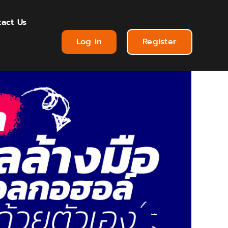
act Us
Log in
Register