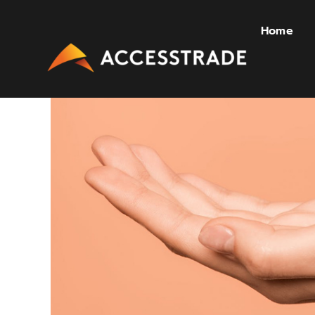
Skip
to
Home
content