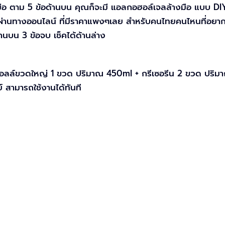
อ ตาม 5 ข้อด้านบน คุณก็จะมี แอลกอฮอล์เจลล้างมือ แบบ DIY ใ
อผ่านทางออนไลน์ ที่มีราคาแพงๆเลย สำหรับคนไทยคนไหนที่อยากจ
านบน 3 ข้อจบ เช็คได้ด้านล่าง
ฮอลล์ขวดใหญ่ 1 ขวด ปริมาณ 450ml + กรีเซอรีน 2 ขวด ปริ
์ สามารถใช้งานได้ทันที