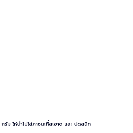
 กรัม ให้นำไปใส่ภาชนะที่สะอาด และ ปิดสนิท