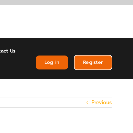
act Us
Log in
Register
Previous