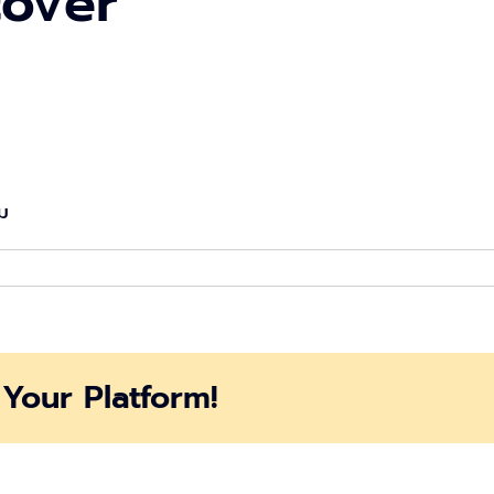
cover
ลม
Your Platform!