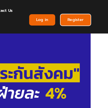
act Us
Log in
Register