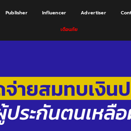
Publisher
Influencer
Advertiser
Cont
เตือนภัย