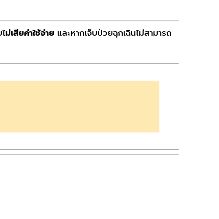
ยไ
ม่เสียค่าใช้จ่าย
และหากเจ็บป่วยฉุกเฉินไม่สามารถ