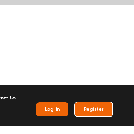
act Us
Log in
Register