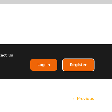
act Us
Log in
Register
Previous