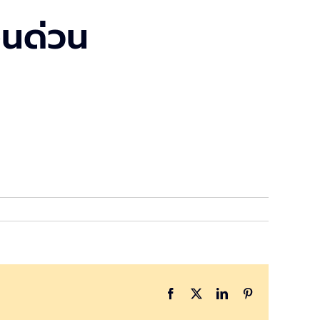
ินด่วน
Facebook
X
LinkedIn
Pinterest