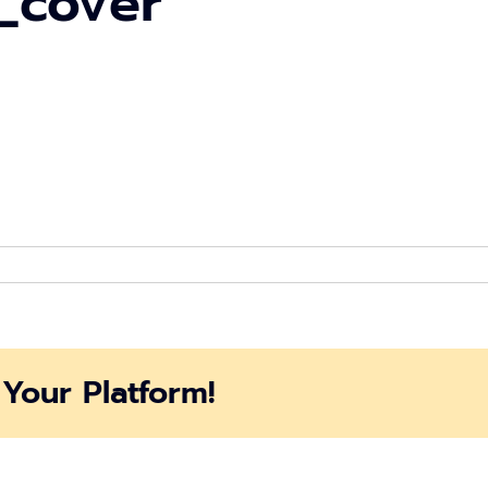
_cover
Your Platform!