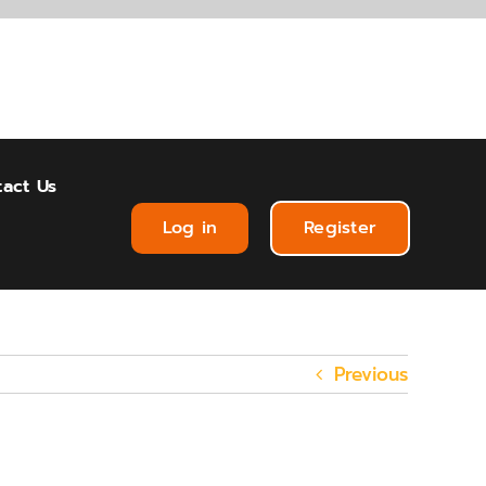
act Us
Log in
Register
Previous