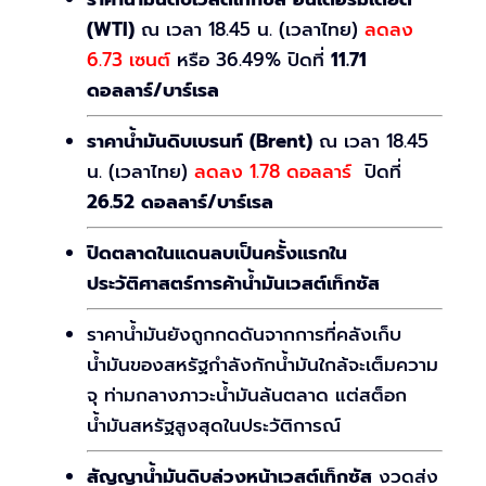
(WTI)
ณ เวลา 18.45 น. (เวลาไทย)
ลดลง
6.73 เซนต์
หรือ 36.49% ปิดที่
11.71
ดอลลาร์/บาร์เรล
ราคาน้ำมันดิบเบรนท์ (Brent)
ณ เวลา 18.45
น. (เวลาไทย)
ลดลง 1.78 ดอลลาร์
ปิดที่
26.52 ดอลลาร์/บาร์เรล
ปิดตลาดในแดนลบเป็นครั้งแรกใน
ประวัติศาสตร์การค้าน้ำมันเวสต์เท็กซัส
ราคาน้ำมันยังถูกกดดันจากการที่คลังเก็บ
น้ำมันของสหรัฐกำลังกักน้ำมันใกล้จะเต็มความ
จุ ท่ามกลางภาวะน้ำมันล้นตลาด แต่สต็อก
น้ำมันสหรัฐสูงสุดในประวัติการณ์
สัญญาน้ำมันดิบล่วงหน้าเวสต์เท็กซัส
งวดส่ง