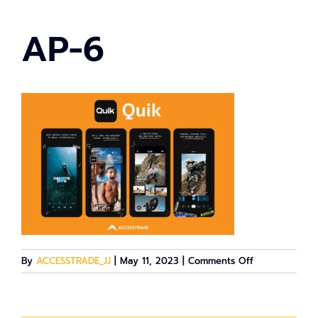
AP-6
on
By
ACCESSTRADE_JJ
|
May 11, 2023
|
Comments Off
AP-
6