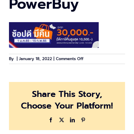
PowerBuy
on
By
|
January 18, 2022
|
Comments Off
ช้อ
ปดี
มี
คืน
Share This Story,
ที่
PowerBuy
Choose Your Platform!
Facebook
X
LinkedIn
Pinterest