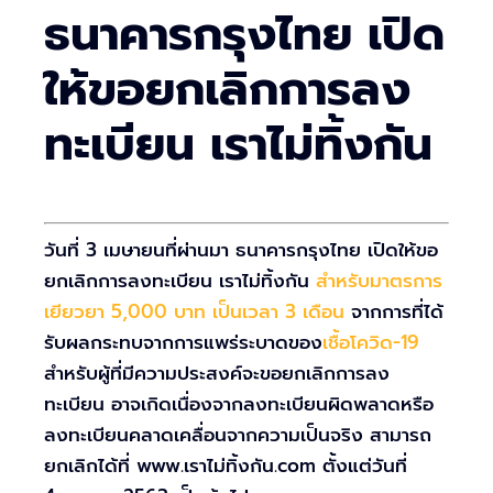
ธนาคารกรุงไทย เปิด
ให้ขอยกเลิกการลง
ทะเบียน เราไม่ทิ้งกัน
วันที่ 3 เมษายนที่ผ่านมา ธนาคารกรุงไทย เปิดให้ขอ
ยกเลิกการลงทะเบียน เราไม่ทิ้งกัน
สำหรับมาตรการ
เยียวยา 5,000 บาท เป็นเวลา 3 เดือน
จากการที่ได้
รับผลกระทบจากการแพร่ระบาดของ
เชื้อโควิด-19
สำหรับผู้ที่มีความประสงค์จะขอยกเลิกการลง
ทะเบียน อาจเกิดเนื่องจากลงทะเบียนผิดพลาดหรือ
ลงทะเบียนคลาดเคลื่อนจากความเป็นจริง สามารถ
ยกเลิกได้ที่ www.เราไม่ทิ้งกัน.com ตั้งแต่วันที่