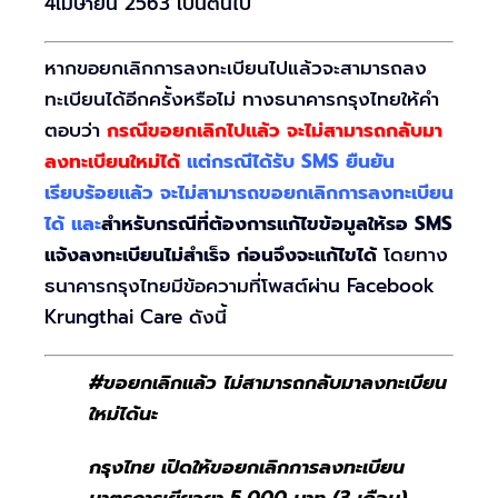
4เมษายน 2563 เป็นต้นไป
หากขอยกเลิกการลงทะเบียนไปแล้วจะสามารถลง
ทะเบียนได้อีกครั้งหรือไม่ ทางธนาคารกรุงไทยให้คำ
ตอบว่า
กรณีขอยกเลิกไปแล้ว จะไม่สามารถกลับมา
ลงทะเบียนใหม่ได้
แต่กรณีได้รับ SMS ยืนยัน
เรียบร้อยแล้ว จะไม่สามารถขอยกเลิกการลงทะเบียน
ได้ และ
สำหรับกรณีที่ต้องการแก้ไขข้อมูลให้รอ SMS
แจ้งลงทะเบียนไม่สำเร็จ ก่อนจึงจะแก้ไขได้
โดยทาง
ธนาคารกรุงไทยมีข้อความที่โพสต์ผ่าน Facebook
Krungthai Care ดังนี้
#
ขอยกเลิกแล้ว
ไม่สามารถกลับมาลงทะเบียน
ใหม่ได้นะ
กรุงไทย เปิดให้ขอยกเลิกการลงทะเบียน
มาตรการเยียวยา 5,000 บาท (3 เดือน)