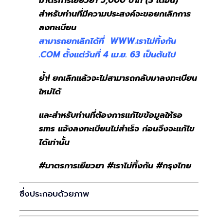
สำหรับท่านที่มีความประสงค์จะขอยกเลิกการ
ลงทะเบียน
สามารถยกเลิกได้ที่ WWW.เราไม่ทิ้งกัน
.COM ตั้งแต่วันที่ 4 เม.ย. 63 เป็นต้นไป
ย้ำ! ยกเลิกแล้วจะไม่สามารถกลับมาลงทะเบียน
ใหม่ได้
และสำหรับท่านที่ต้องการแก้ไขข้อมูลให้รอ
sms แจ้งลงทะเบียนไม่สำเร็จ ก่อนจึงจะแก้ไข
ได้เท่านั้น
#มาตรการเยียวยา #เราไม่ทิ้งกัน #กรุงไทย
ซึ่งประกอบด้วยภาพ