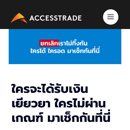
Skip
to
content
ใครจะได้รับเงิน
เยียวยา ใครไม่ผ่าน
เกณฑ์ มาเช็กกันที่นี่