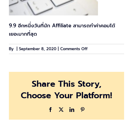
9.9 อีกหนึ่งวันที่นัก Affiliate สามารถทำค่าคอมได้
เยอะมากที่สุด
on
By
|
September 8, 2020
|
Comments Off
มหกรรม
ช้อป
ปิ้ง
ออนไลน์
Share This Story,
9.9
วัน
Choose Your Platform!
ที่
นัก
Affiliate
Facebook
X
LinkedIn
Pinterest
หลาย
คน
รอ