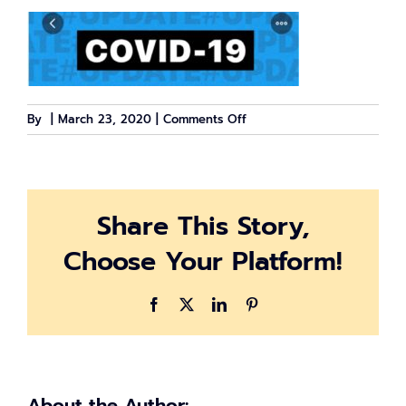
on
By
|
March 23, 2020
|
Comments Off
covid_twitter_cover
Share This Story,
Choose Your Platform!
Facebook
X
LinkedIn
Pinterest
About the Author: