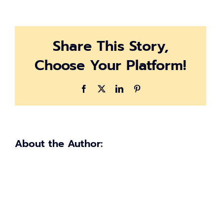
อากาศ
วัน
นี้
Share This Story,
ประเทศไทย
อากาศ
Choose Your Platform!
หนาว
กทม.
อุณหภูมิ
Facebook
X
LinkedIn
Pinterest
ต่ำ
สุด
18
องศา
About the Author: