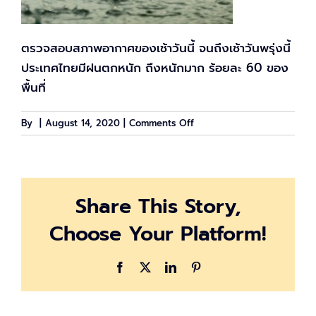
ตรวจสอบสภาพอากาศของเช้าวันนี้ จนถึงเช้าวันพรุ่งนี้
ประเทศไทยมีฝนตกหนัก ถึงหนักมาก ร้อยละ 60 ของ
พื้นที่
on
By
|
August 14, 2020
|
Comments Off
พยากรณ์
อาการ
วัน
นี้
Share This Story,
กรม
อุตุ
Choose Your Platform!
เตือน
ประเทศไทย
ฝน
Facebook
X
LinkedIn
Pinterest
ตกหนัก