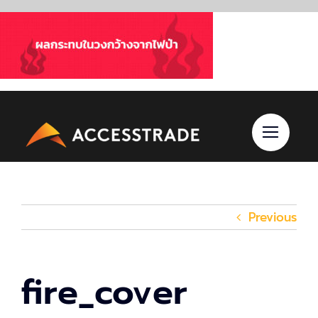
Skip
to
content
Previous
fire_cover