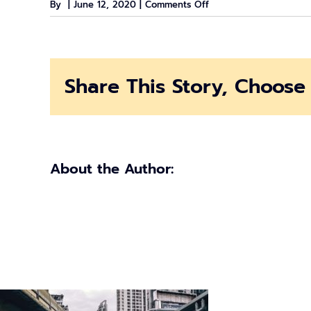
on
By
|
June 12, 2020
|
Comments Off
ประกาศ
ยกเลิก
เคอร์ฟิว
15
Share This Story, Choose 
มิถุนายน
2563
นี้
About the Author: