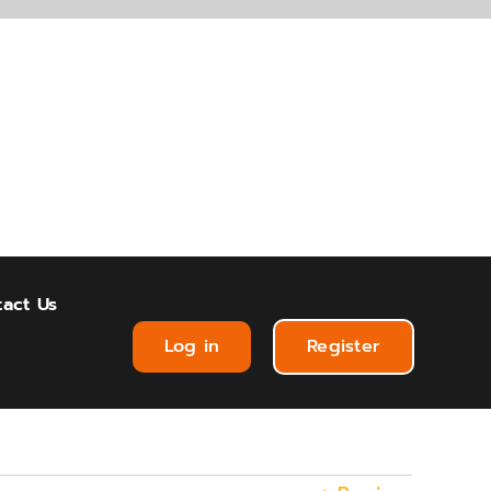
act Us
Log in
Register