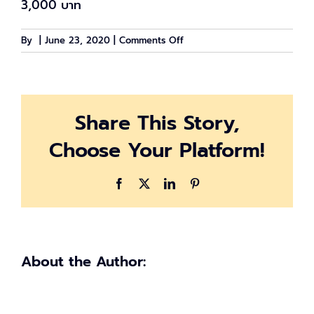
3,000 บาท
on
By
|
June 23, 2020
|
Comments Off
บัตร
สวัสดิการ
แห่ง
รัฐ
Share This Story,
3,000
เงิน
Choose Your Platform!
เข้า
วัน
ไหน
Facebook
X
LinkedIn
Pinterest
About the Author: